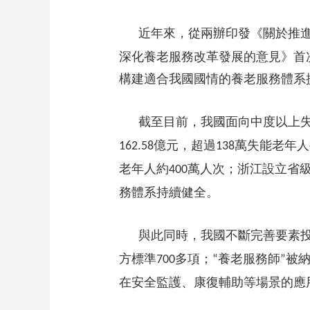
財經
教育
鄉村振興
生態環境
一帶一路
近年來，從兩辦印發《關於推
大國智造
大國展會
大國保險
雲頂對話
深化養老服務改革發展的意見》首
構建適合我國國情的養老服務體系
截至目前，我國面向中度以上
CCTV.節目官網
直播
節目單
欄目
片庫
億元，超過
萬失能老年人
162.58
138
老年人約
萬人次；浙江設立省
400
務體系持續健全。
與此同時，我國不斷完善要素
方標準
多項；
養老服務師
被
700
“
”
在安全監護、康復輔助等場景的應