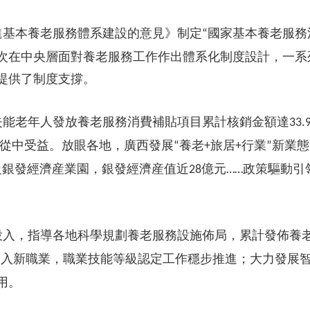
央博
非遺
文化
旅游
科普
健康
樂齡
閱讀
進基本養老服務體系建設的意見》制定
國家基本養老服務
“
雲起
超級工廠
智敬中國
全民健康
顏選攻略
海洋
次在中央層面對養老服務工作作出體系化制度設計，一系
提供了制度支撐。
失能老年人發放養老服務消費補貼項目累計核銷金額達
33.
熱播榜
總台企業白名單
從中受益。放眼各地，廣西發展
養老
旅居
行業
新業態
“
+
+
”
級銀發經濟産業園，銀發經濟産值近
億元
政策驅動引
28
……
投入，指導各地科學規劃養老服務設施佈局，累計發佈養
納入新職業，職業技能等級認定工作穩步推進；大力發展
用。