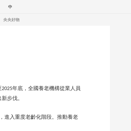
中
央央好物
至
年底，全國養老機構從業人員
2025
出新步伐。
合體育
亞冬會
，進入重度老齡化階段。推動養老