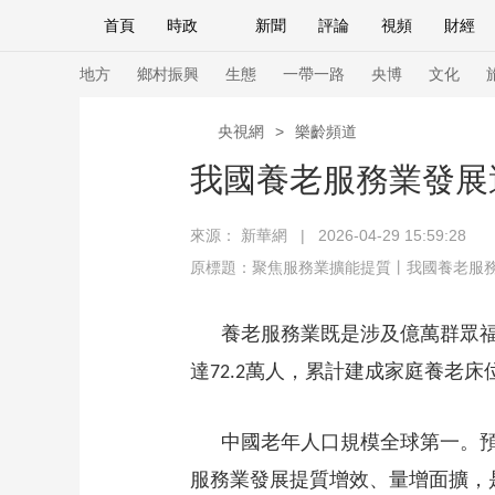
首頁
時政
新聞
評論
視頻
財經
人民領袖習近平
直播
海外頻道
片庫
iPanda
欄目大全
聯播+
English
中國領導人
節目單
Монгол
聽音
央視快評
微視頻
習
地方
鄉村振興
生態
一帶一路
央博
文化
央視網
>
樂齡頻道
總台春晚
網絡春晚
共産黨員網
秧紀錄
我國養老服務業發展
來源： 新華網 | 2026-04-29 15:59:28
新聞
國內
國際
評論
經濟
軍事
原標題：聚焦服務業擴能提質丨我國養老服
人民領袖習近平
聯播+
熱解讀
天天學習
養老服務業既是涉及億萬群眾
視頻
小央視頻
小央直播
直播中國
熊貓
達
萬人，累計建成家庭養老床
72.2
現場
前線
比劃
快看
藍海中國
新兵
體育
直播
競猜
2026年世界盃
2026
中國老年人口規模全球第一。
VIP會員
CCTV奧林匹克頻道
生活體育大會
服務業發展提質增效、量增面擴，