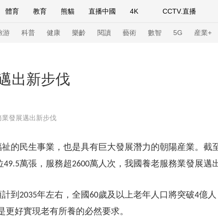
體育
教育
熊貓
直播中國
4K
CCTV.直播
式妙語
主持人
下載央視影音
熱解讀
天天學習
旅游
科普
健康
樂齡
閱讀
藝術
數智
5G
産業+
紀錄片網
國家大劇院
大型活動
邁出新步伐
科技
法治
文娛
人物
公益
圖片
務業發展邁出新步伐
習式妙語
央視快評
央視網評
光華銳評
鋒面
福祉的民生事業，也是具有巨大發展潛力的朝陽産業。截
頻道
VR/AR
4K專區
全景新聞
位
萬張，服務超
萬人次，我國養老服務業發展邁
49.5
2600
請入列
人生第一次
人生第二次
年冬奧會
CBA
NBA
中超
國足
國際足球
網球
綜
預計到
年左右，全國
歲及以上老年人口將突破
億人
2035
60
4
體育江湖
文化體育
冰雪道路
足球道路
是更好實現老有所養的必然要求。