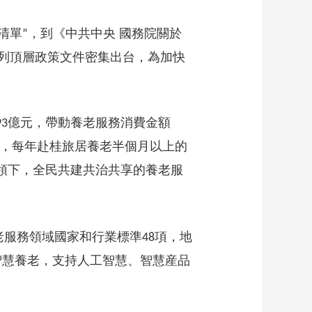
藝術
汽車
數智
5G
産業+
清單
，到《中共中央 國務院關於
”
時尚
天氣
才藝
網展
央央好物
列頂層政策文件密集出台，為加快
億元，帶動養老服務消費金額
93
，每年赴桂旅居養老半個月以上的
領下，全民共建共治共享的養老服
老服務領域國家和行業標準
項，地
48
智慧養老，支持人工智慧、智慧産品