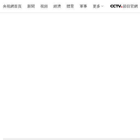
央視網首頁
新聞
視頻
經濟
體育
軍事
更多
節目官網
CCTV-1綜合頻道直播入口
|
《開講啦》第一季