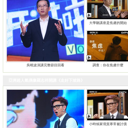
大學聽講座是焦慮的開始
吳曉波演講完整節目回看
調查：你在焦慮什麼
亞洲超人氣偶像羅志祥開講《走好下坡路》
小時候家境貧寒常被討債