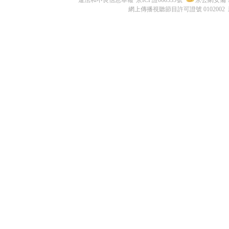
違法和不良信息舉報
京ICP證060535號
京公網安備 11
網上傳播視聽節目許可證號 0102002