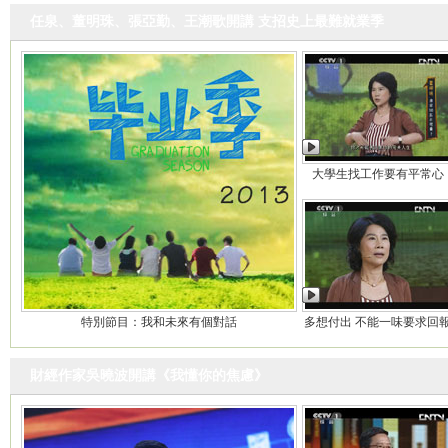
任泉、董明珠、張亞勤、王潮歌開講 支招史上最難就業季
大學生找工作要有平常心
特別節目：我和未來有個對話
多想付出 不能一味要求回
財經作家吳曉波開講《我懂你的焦慮》