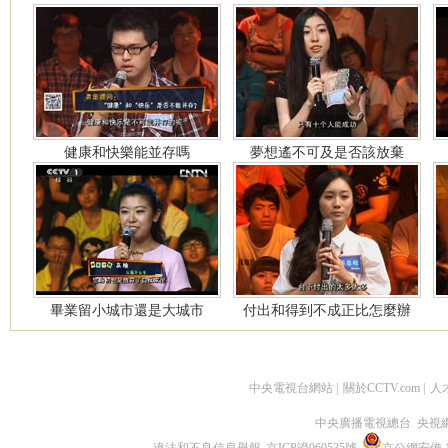
健康和快樂能並存嗎
夢想遙不可及是否該放棄
畢業留小城市還是大城市
付出和得到不成正比怎麼辦
中央電視台網站
|
關於CCTV.com
|
人
中央廣播電視總台 央視