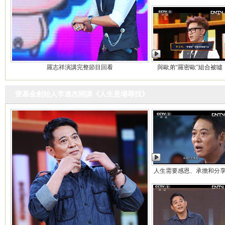
羅志祥演講完整節目回看
與歐弟“羅密歐”組合被噓
壹基金創始人李連杰開講《人生是場尋找》
人生需要感恩、承擔和分