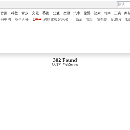
音樂
科教
青少
文化
藝術
公益
産經
汽車
旅游
健康
時尚
三農
商
直播中國
賽事直播
網絡電視客戶端
|
高清
電影
電視劇
紀錄片
動
302 Found
CCTV_WebServer