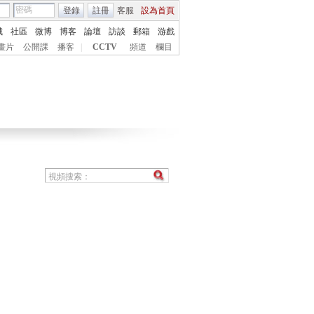
登錄
註冊
客服
設為首頁
城
社區
微博
博客
論壇
訪談
郵箱
游戲
畫片
公開課
播客
|
CCTV
頻道
欄目