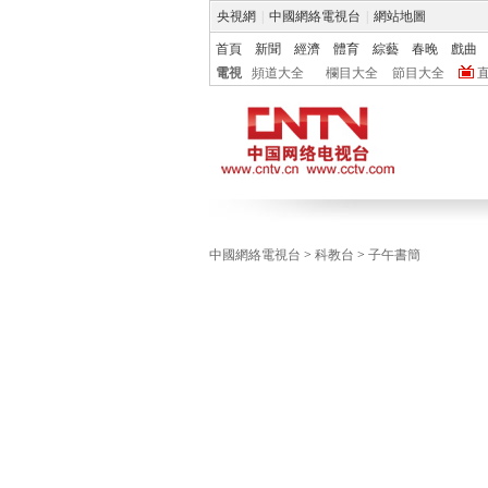
央視網
|
中國網絡電視台
|
網站地圖
首頁
新聞
經濟
體育
綜藝
春晚
戲曲
電視
頻道大全
欄目大全
節目大全
中國網絡電視台
>
科教台
>
子午書簡