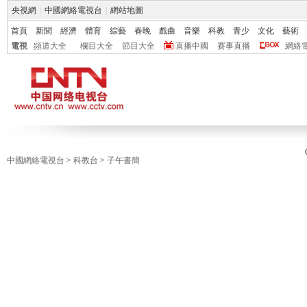
央視網
|
中國網絡電視台
|
網站地圖
首頁
新聞
經濟
體育
綜藝
春晚
戲曲
音樂
科教
青少
文化
藝術
電視
頻道大全
欄目大全
節目大全
直播中國
賽事直播
網絡
中國網絡電視台
>
科教台
>
子午書簡