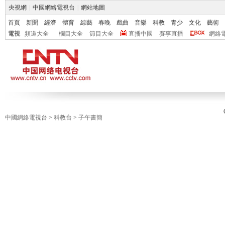
央視網
|
中國網絡電視台
|
網站地圖
首頁
新聞
經濟
體育
綜藝
春晚
戲曲
音樂
科教
青少
文化
藝術
電視
頻道大全
欄目大全
節目大全
直播中國
賽事直播
網絡
中國網絡電視台
>
科教台
>
子午書簡