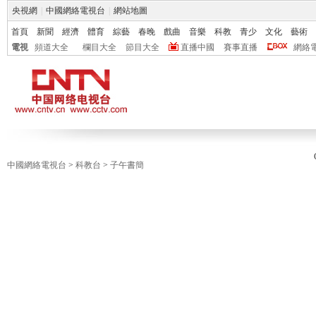
央視網
|
中國網絡電視台
|
網站地圖
首頁
新聞
經濟
體育
綜藝
春晚
戲曲
音樂
科教
青少
文化
藝術
電視
頻道大全
欄目大全
節目大全
直播中國
賽事直播
網絡
中國網絡電視台
>
科教台
>
子午書簡