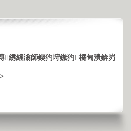
鏄綉緇滃師鍥犳垨鏃犳欏甸潰錛岃
>