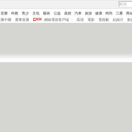
音樂
科教
青少
文化
藝術
公益
産經
汽車
旅游
健康
時尚
三農
商
直播中國
賽事直播
網絡電視客戶端
|
高清
電影
電視劇
紀錄片
動