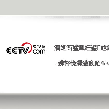
瀵逛笉璧鳳紝鍙兘
紼嶅悗灝濊瘯銆/h3