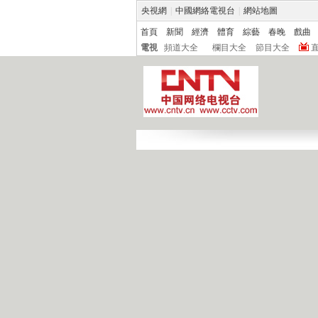
央視網
|
中國網絡電視台
|
網站地圖
首頁
新聞
經濟
體育
綜藝
春晚
戲曲
電視
頻道大全
欄目大全
節目大全