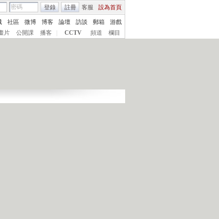
登錄
註冊
客服
設為首頁
城
社區
微博
博客
論壇
訪談
郵箱
游戲
畫片
公開課
播客
|
CCTV
頻道
欄目