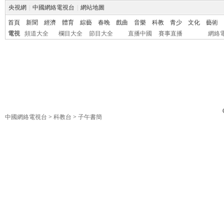
央視網
|
中國網絡電視台
|
網站地圖
首頁
新聞
經濟
體育
綜藝
春晚
戲曲
音樂
科教
青少
文化
藝術
電視
頻道大全
欄目大全
節目大全
直播中國
賽事直播
網絡
中國網絡電視台
>
科教台
>
子午書簡