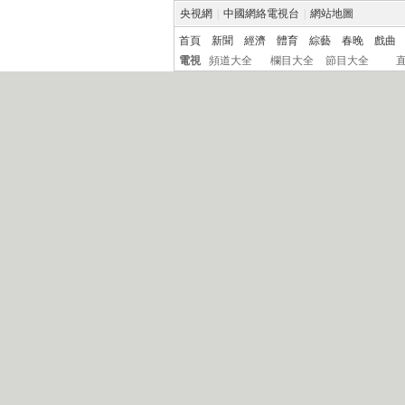
央視網
|
中國網絡電視台
|
網站地圖
首頁
新聞
經濟
體育
綜藝
春晚
戲曲
電視
頻道大全
欄目大全
節目大全