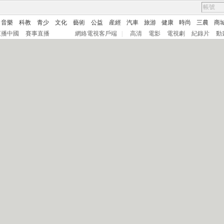
音樂
科教
青少
文化
藝術
公益
産經
汽車
旅游
健康
時尚
三農
商
直播中國
賽事直播
網絡電視客戶端
|
高清
電影
電視劇
紀錄片
動