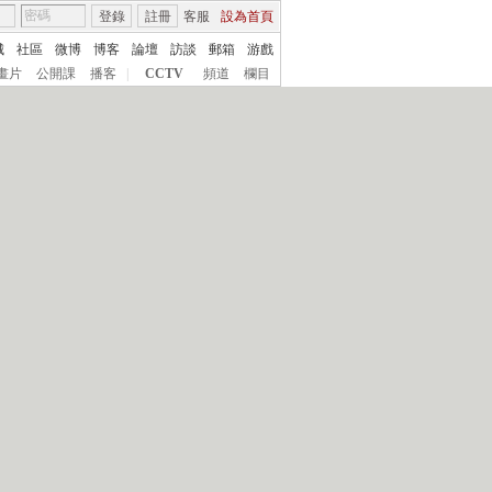
登錄
註冊
客服
設為首頁
城
社區
微博
博客
論壇
訪談
郵箱
游戲
畫片
公開課
播客
|
CCTV
頻道
欄目