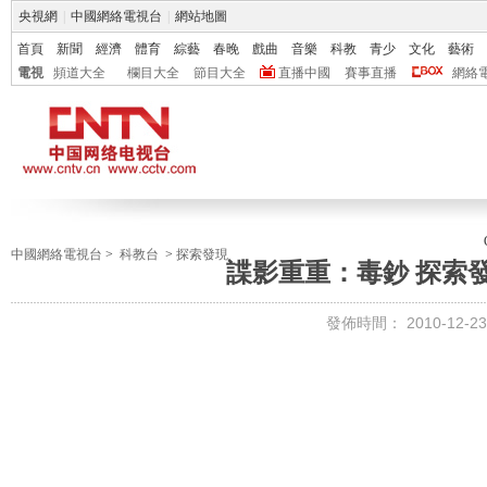
央視網
|
中國網絡電視台
|
網站地圖
首頁
新聞
經濟
體育
綜藝
春晚
戲曲
音樂
科教
青少
文化
藝術
電視
頻道大全
欄目大全
節目大全
直播中國
賽事直播
網絡
中國網絡電視台
>
科教台
>
探索發現
諜影重重：毒鈔 探索發現 
發佈時間：
2010-12-23