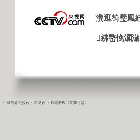
瀵逛笉璧鳳
紼嶅悗灝濊瘯
中國網絡電視台
>
科教台
>
探索發現《茶葉之路》