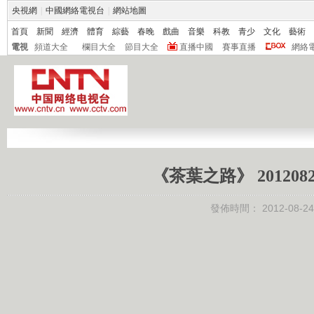
央視網
|
中國網絡電視台
|
網站地圖
首頁
新聞
經濟
體育
綜藝
春晚
戲曲
音樂
科教
青少
文化
藝術
電視
頻道大全
欄目大全
節目大全
直播中國
賽事直播
網絡
《茶葉之路》 20120
發佈時間：
2012-08-24