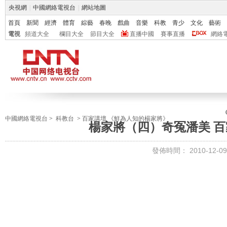
央視網
|
中國網絡電視台
|
網站地圖
首頁
新聞
經濟
體育
綜藝
春晚
戲曲
音樂
科教
青少
文化
藝術
電視
頻道大全
欄目大全
節目大全
直播中國
賽事直播
網絡
中國網絡電視台
>
科教台
>
百家講壇 《鮮為人知的楊家將》
楊家將（四）奇冤潘美 百家講
發佈時間：
2010-12-09