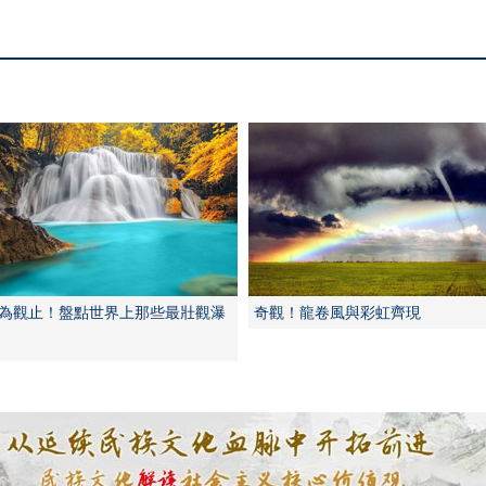
為觀止！盤點世界上那些最壯觀瀑
奇觀！龍卷風與彩虹齊現