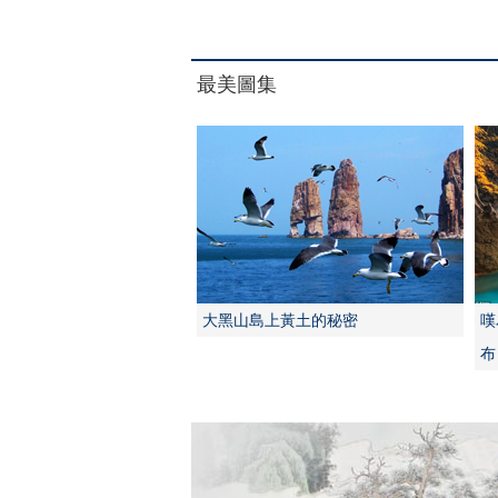
最美圖集
大黑山島上黃土的秘密
嘆
布