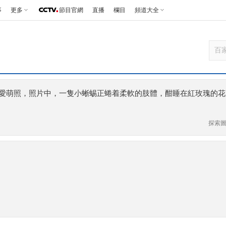
事
更多
節目官網
直播
欄目
頻道大全
愛萌照，照片中，一隻小蜥蜴正蜷着柔軟的肢體，酣睡在紅玫瑰的花
探索