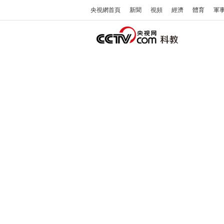
央視網首頁
新聞
視頻
經濟
體育
軍