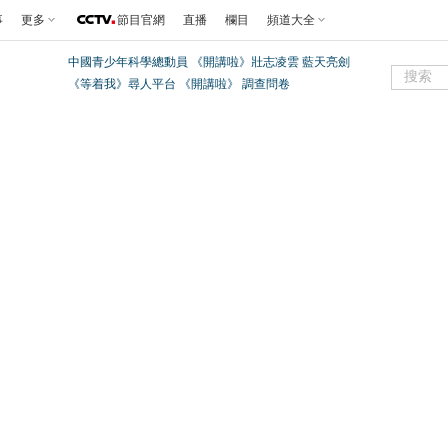
事
更多
節目官網
直播
欄目
頻道大全
中國青少年科學總動員
《開講啦》壯志凌雲 藍天亮劍
《等着我》尋人平台
《開講啦》
調查問卷