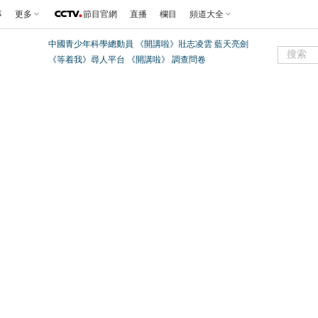
事
更多
節目官網
直播
欄目
頻道大全
中國青少年科學總動員
《開講啦》壯志凌雲 藍天亮劍
《等着我》尋人平台
《開講啦》
調查問卷