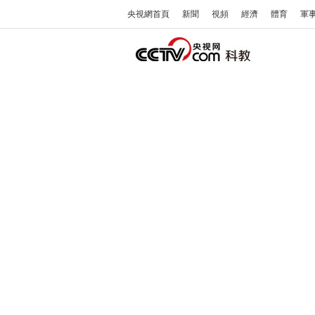
央視網首頁
新聞
視頻
經濟
體育
軍