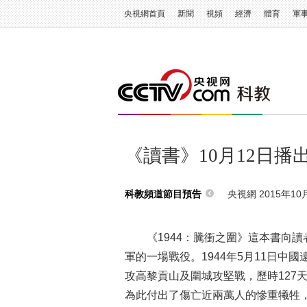
央視網首頁
新聞
視頻
經濟
體育
軍
《讀書》10月12日播
央視網 2015年10月
科教頻道節目預告
《1944：騰衝之圍》這本書向讀
軍的一場戰役。1944年5月11日
攻高黎貢山及圍城攻堅戰，歷時127
為此付出了傷亡近兩萬人的慘重犧牲，