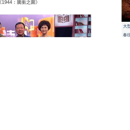
《1944：騰衝之圍》
大
春
20
探
余戈，原騰衝文物管理所所長李正，主持人李潘。