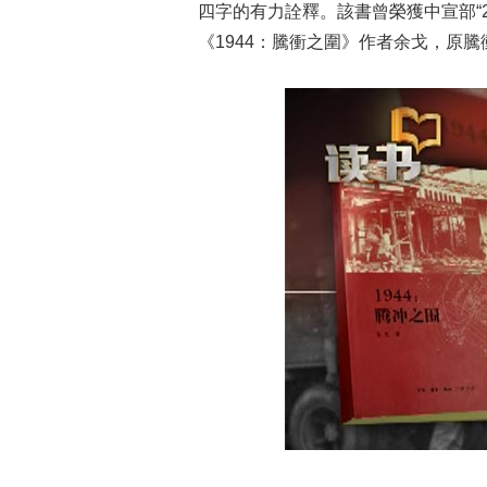
四字的有力詮釋。該書曾榮獲中宣部“
《1944：騰衝之圍》作者余戈，原