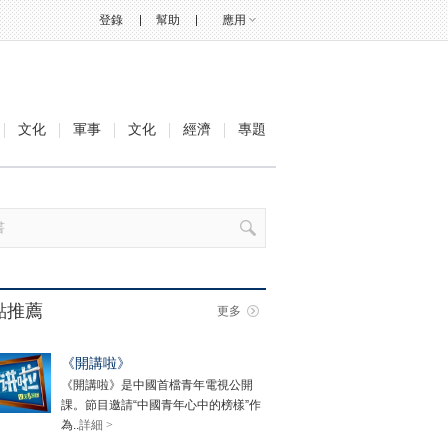
登錄
幫助
應用
文化
軍事
文化
經濟
專題
點推薦
更多
《開講啦》
《開講啦》是中國首檔青年電視公開
課。節目邀請“中國青年心中的榜樣”作
為..
詳細 >