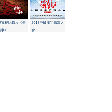
型電視紀錄片《長
2015中國漢字聽寫大
往事》
會
15暑假特別策劃
百家講壇《黨史故事
100講》
索圖庫
更多