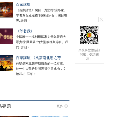
百家講壇
《百家講壇》欄目一貫堅持“讓專家、
學者為百姓服務”的欄目宗旨，欄目在
專..
詳細 >
《等着我》
中國唯一一檔利用國家力量為普通大
眾實現“團圓夢”的大型服務類節目。我
們..
詳細 >
央視科教微信訂
閱號，敬請關
百家講壇 《風雲南北朝之苻..
注！
苻堅是南北朝時期前秦的一位君主。
他一生大部分時間裏都空前成功，文
治武功..
詳細 >
點專題
更多