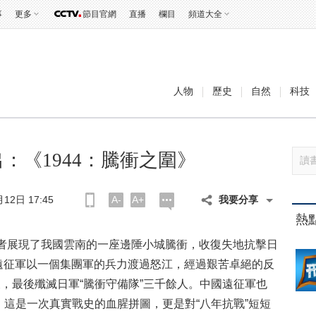
事
更多
節目官網
直播
欄目
頻道大全
人物
歷史
自然
科技
出：《1944：騰衝之圍》
12日 17:45
A-
A+
我要分享
熱
者展現了我國雲南的一座邊陲小城騰衝，收復失地抗擊日
中國遠征軍以一個集團軍的兵力渡過怒江，經過艱苦卓絕的反
天，最後殲滅日軍“騰衝守備隊”三千餘人。中國遠征軍也
這是一次真實戰史的血腥拼圖，更是對“八年抗戰”短短