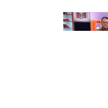
《1944：騰衝之圍》作者