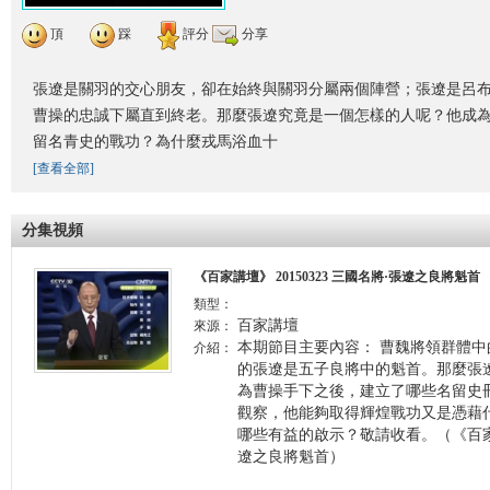
頂
踩
評分
分享
張遼是關羽的交心朋友，卻在始終與關羽分屬兩個陣營；張遼是呂
曹操的忠誠下屬直到終老。那麼張遼究竟是一個怎樣的人呢？他成
留名青史的戰功？為什麼戎馬浴血十
[查看全部]
分集視頻
《百家講壇》 20150323 三國名將·張遼之良將魁首
類型：
百家講壇
來源：
本期節目主要內容： 曹魏將領群體
介紹：
的張遼是五子良將中的魁首。那麼張
為曹操手下之後，建立了哪些名留史
觀察，他能夠取得輝煌戰功又是憑藉
哪些有益的啟示？敬請收看。（《百家講壇
遼之良將魁首）