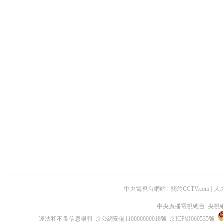
中央電視台網站
|
關於CCTV.com
|
人
中央廣播電視總台 央視
違法和不良信息舉報
京公網安備110000000018號
京ICP證060535號