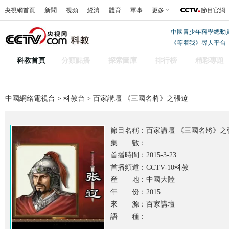
央視網首頁
新聞
視頻
經濟
體育
軍事
更多
節目官網
中國青少年科學總動
《等着我》尋人平台
科教首頁
分類點播
探索圖庫
排行榜
精彩專題
中國網絡電視台
>
科教台
> 百家講壇 《三國名將》之張遼
節目名稱：
百家講壇 《三國名將》之
集 數：
首播時間：2015-3-23
首播頻道：CCTV-10科教
産 地：中國大陸
年 份：2015
來 源：百家講壇
語 種：