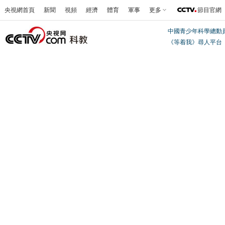
央視網首頁
新聞
視頻
經濟
體育
軍事
更多
節目官網
中國青少年科學總動
《等着我》尋人平台