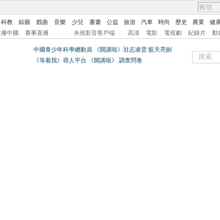
科教
綜藝
戲曲
音樂
少兒
書畫
公益
旅游
汽車
時尚
歷史
農業
健
直播中國
賽事直播
央視影音客戶端
|
高清
電影
電視劇
紀錄片
動
中國青少年科學總動員
《開講啦》壯志凌雲 藍天亮劍
《等着我》尋人平台
《開講啦》
調查問卷