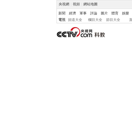
央視網
|
視頻
|
網站地圖
新聞
經濟
軍事
評論
圖片
體育
娛樂
電視
頻道大全
欄目大全
節目大全