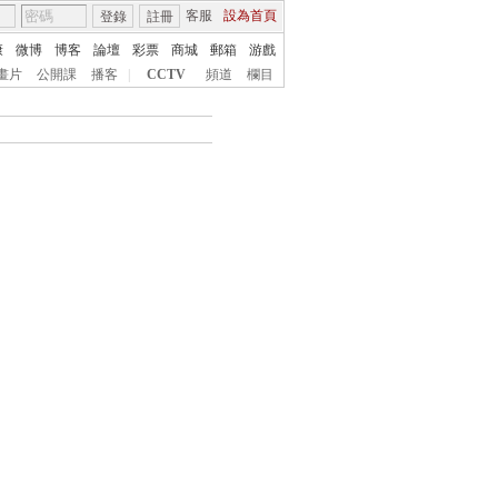
客服
設為首頁
登錄
註冊
康
微博
博客
論壇
彩票
商城
郵箱
游戲
畫片
公開課
播客
|
CCTV
頻道
欄目
搜索