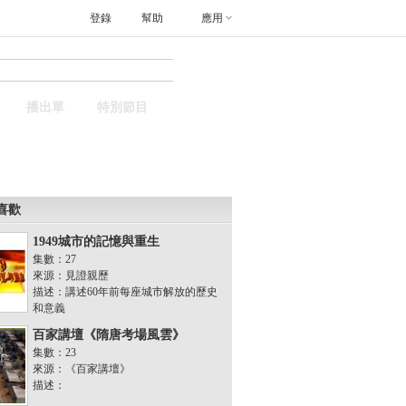
登錄
幫助
應用
搜索
播出單
特別節目
喜歡
1949城市的記憶與重生
集數：27
來源：見證親歷
描述：講述60年前每座城市解放的歷史
和意義
百家講壇《隋唐考場風雲》
集數：23
來源：《百家講壇》
描述：