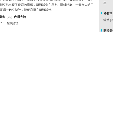
志
卻突然出現了倭寇的隊伍，新河城危在旦夕。關鍵時刻，一個女人站了
要唱一齣空城計，把倭寇擋在新河城外。
按類型
繼光（九）台州大捷
經濟
|
2010百家講壇
開放分
的主要內容：台州大戰中，六七天的時間裏戚家軍已經取得四次大捷，
古跡遺
畏懼戚繼光，隨後在上峰嶺又取得第五次大捷，最終取得台州大捷，戚
學
|
自
以取得這樣的戰績，除了軍事思想外，還有他的自身品質。 （百家講
民生
|
年 第219期）
海洋
|
繼光（六）士兵突擊
民俗民
2010百家講壇
慈禧
|
紅樓夢
義烏打群架的礦工震撼了，他説服這些礦工跟他去戰場，而胡宗憲也同
奇幻科
建議，他被派為監軍去徵兵，他開出了嚴格的徵兵條件，並按照自己的
尚
|
密
新兵，以自己獨特的戰略思想領導自己的戚家軍以30分鐘的時間結束了
戰，令他高興的是在這麼短的的時間裏殺了小鬼子300人，而戚家軍無
戰
|
臣
<
<
1
2
3
4
>
>>
周排行