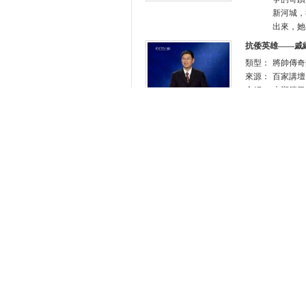
新河城，
出來，她
抗倭英雄——戚
類型：
將帥傳奇|
來源：
百家講壇
介紹：
本期節目
倭寇很是
繼光之所
壇 2010
抗倭英雄——戚
類型：
將帥傳奇|
來源：
百家講壇
介紹：
戚繼光被
意了他的
想法訓練
寧海遭遇
一傷亡。
<