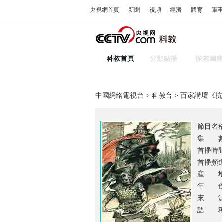
央視網首頁
新聞
視頻
經濟
體育
軍
科教首頁
分類點播
探索圖
中國網絡電視台
>
科教台
> 百家講壇《
節目名
集 數
首播時間：
首播頻
産 地
年 份：
來 源
語 種