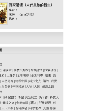
百家講壇《末代皇族的新生》
集數：
來源：《百家講壇》
描述：
圖
目
我
|
開講啦
|
科教21點檔
|
百家講壇
|
探索發現
|
真相
|
大真探
|
文明密碼
|
走近科學
|
讀書
|
原
|
自然傳奇
|
地理中國
|
科技之光
|
講述
|
我愛
人與自然
|
中華民族
|
人物
|
大家
|
健康之路
|
目
60
|
綠色空間
|
希望-英語雜誌
|
為了你
|
科技人
證·發現之旅
|
創新無限
|
重訪
|
見證·親歷
|
科
|
天下大觀
|
百科探秘
|
科學世界
|
見證·影像