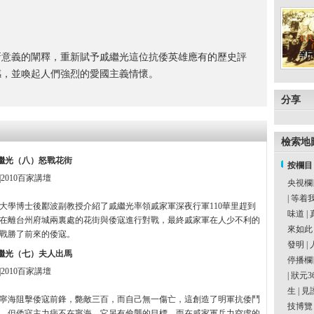
新意義的闡釋，重新賦予戚繼光這位抗倭英雄應有的歷史評
感，並喚起人們強烈的愛國主義情懷。
分享
檢索地
繼光（八）怒戰花街
按欄目
2010百家講壇
央視欄
|
等着
大學博士後酈波副教授介紹了戚繼光率領戚家軍深夜行軍110華里趕到
味道
|
在離台州府城兩裏處的花街與倭寇進行對戰，最終戚家軍在人少不利的
來如此
戰勝了前來的倭寇。
發明
|
繼光（七）夫人出馬
停播欄
2010百家講壇
|
狀元3
生
|
見
寧海阻擊倭寇前鋒，斃敵三百，而自己無一傷亡，這創造了明軍抗倭鬥
技博覽
。但倭寇主力病不在寧海，它另有偷襲的目標。而在戚家軍兵力空虛的