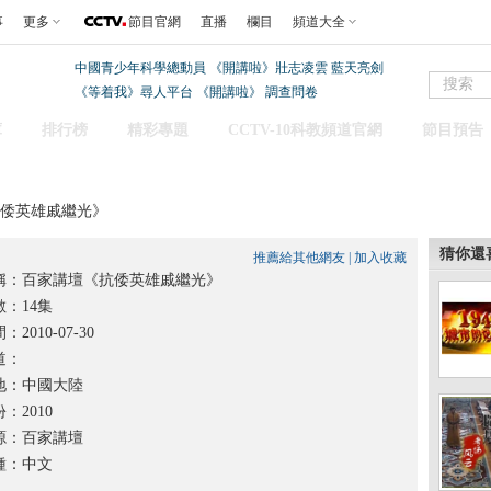
事
更多
節目官網
直播
欄目
頻道大全
中國青少年科學總動員
《開講啦》壯志凌雲 藍天亮劍
《等着我》尋人平台
《開講啦》
調查問卷
庫
排行榜
精彩專題
CCTV-10科教頻道官網
節目預告
抗倭英雄戚繼光》
猜你還
推薦給其他網友
|
加入收藏
稱：
百家講壇《抗倭英雄戚繼光》
：14集
2010-07-30
道：
：中國大陸
2010
：百家講壇
：中文