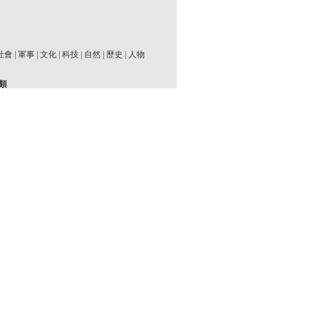
社會
|
軍事
|
文化
|
科技
|
自然
|
歷史
|
人物
類
址
|
經典紀錄
|
名著名家
|
事件
|
懸案秘聞
|
國
然發現
|
戰爭
|
生命星球
|
武俠尋蹤
|
名家大師
|
動物
|
人文
|
未解之謎
|
宇宙奧秘
|
科學探索
|
專家
|
三國
|
刑偵案件
|
宗教
|
歷史揭秘
|
生活
|
族
|
人體
|
建築工程
|
氣候
|
能源環保
|
運動
|
女性
|
女皇女王
|
明星藝人
|
收藏
|
災難
|
名人
|
|
文化藝術
|
UFO
|
易中天
|
歷史時刻
|
清朝
|
技
|
奇趣
|
航空航天
|
中國皇帝
|
考古探秘
|
時
檔
|
人文地理
|
史説天下
|
國粹
|
行游
|
皇陵
|
二
相
|
植物
月排行
總排行