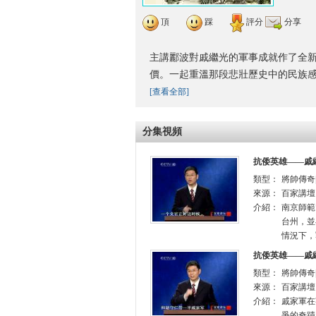
頂
踩
評分
分享
主講酈波對戚繼光的軍事成就作了全
價。一起重溫那段悲壯歷史中的民族
[查看全部]
分集視頻
抗倭英雄——戚
類型：
將帥傳奇|
來源：
百家講壇
介紹：
南京師範
台州，並
情況下，
抗倭英雄——戚
類型：
將帥傳奇|
來源：
百家講壇
介紹：
戚家軍在
爭的奇蹟