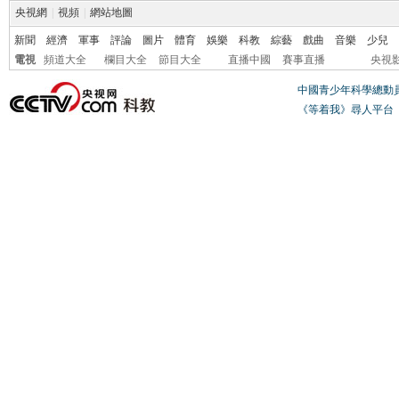
央視網
|
視頻
|
網站地圖
新聞
經濟
軍事
評論
圖片
體育
娛樂
科教
綜藝
戲曲
音樂
少兒
電視
頻道大全
欄目大全
節目大全
直播中國
賽事直播
央視
中國青少年科學總動
《等着我》尋人平台