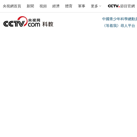
央視網首頁
新聞
視頻
經濟
體育
軍事
更多
節目官網
中國青少年科學總動
《等着我》尋人平台