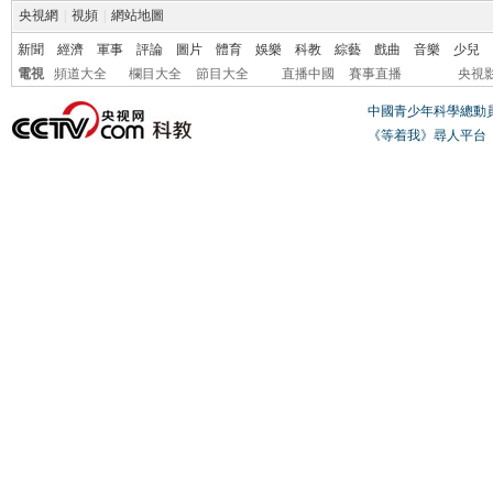
央視網
|
視頻
|
網站地圖
新聞
經濟
軍事
評論
圖片
體育
娛樂
科教
綜藝
戲曲
音樂
少兒
電視
頻道大全
欄目大全
節目大全
直播中國
賽事直播
央視
中國青少年科學總動
《等着我》尋人平台