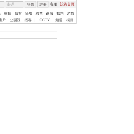
客服
設為首頁
登錄
註冊
康
微博
博客
論壇
彩票
商城
郵箱
游戲
畫片
公開課
播客
|
CCTV
頻道
欄目
搜索