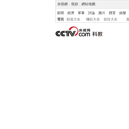
央視網
|
視頻
|
網站地圖
新聞
經濟
軍事
評論
圖片
體育
娛樂
電視
頻道大全
欄目大全
節目大全