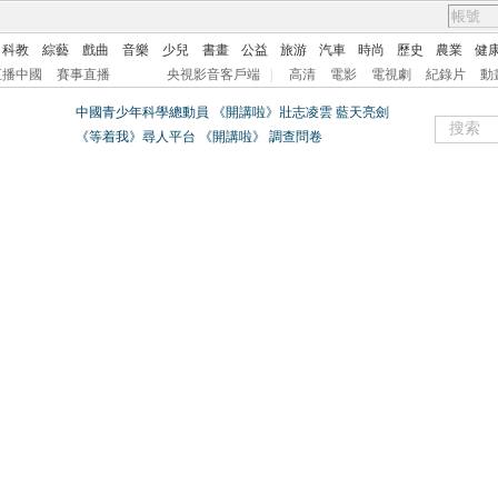
科教
綜藝
戲曲
音樂
少兒
書畫
公益
旅游
汽車
時尚
歷史
農業
健
直播中國
賽事直播
央視影音客戶端
|
高清
電影
電視劇
紀錄片
動
中國青少年科學總動員
《開講啦》壯志凌雲 藍天亮劍
《等着我》尋人平台
《開講啦》
調查問卷