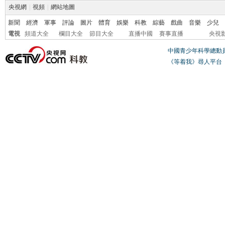
央視網
|
視頻
|
網站地圖
新聞
經濟
軍事
評論
圖片
體育
娛樂
科教
綜藝
戲曲
音樂
少兒
電視
頻道大全
欄目大全
節目大全
直播中國
賽事直播
央視
中國青少年科學總動
《等着我》尋人平台