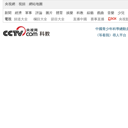
央視網
|
視頻
|
網站地圖
新聞
經濟
軍事
評論
圖片
體育
娛樂
科教
綜藝
戲曲
音樂
少兒
電視
頻道大全
欄目大全
節目大全
直播中國
賽事直播
央視
中國青少年科學總動
《等着我》尋人平台