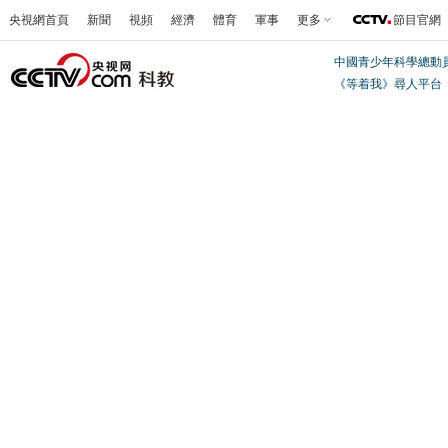
央視網首頁
新聞
視頻
經濟
體育
軍事
更多
節目官網
中國青少年科學總動
《等着我》尋人平台