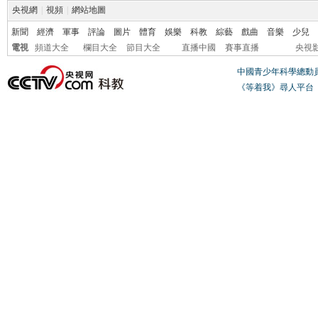
央視網
|
視頻
|
網站地圖
新聞
經濟
軍事
評論
圖片
體育
娛樂
科教
綜藝
戲曲
音樂
少兒
電視
頻道大全
欄目大全
節目大全
直播中國
賽事直播
央視
中國青少年科學總動
《等着我》尋人平台