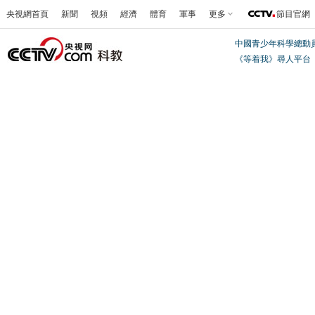
央視網首頁
新聞
視頻
經濟
體育
軍事
更多
節目官網
中國青少年科學總動
《等着我》尋人平台