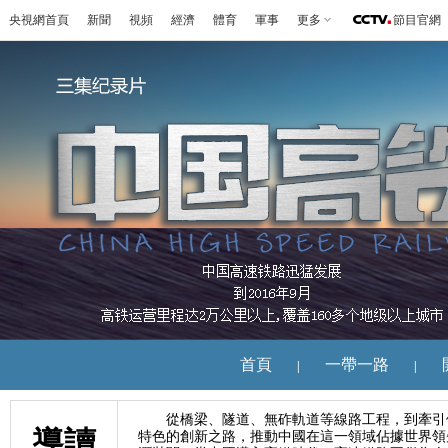
央視網首頁
新聞
視頻
經濟
體育
軍事
更多
節目官網
首頁
一帶一路
|
|
從橋梁、隧道、無砟軌道等線路工程，到牽引供
導讀
特色的創新之路，推動中國在這一領域佔據世界領