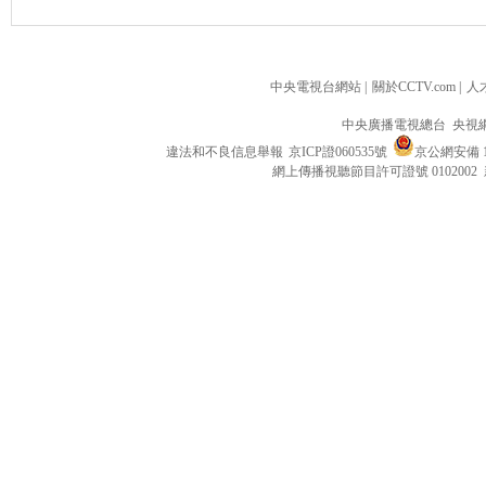
中央電視台網站
|
關於CCTV.com
|
人
中央廣播電視總台 央視
違法和不良信息舉報
京ICP證060535號
京公網安備 11
網上傳播視聽節目許可證號 0102002