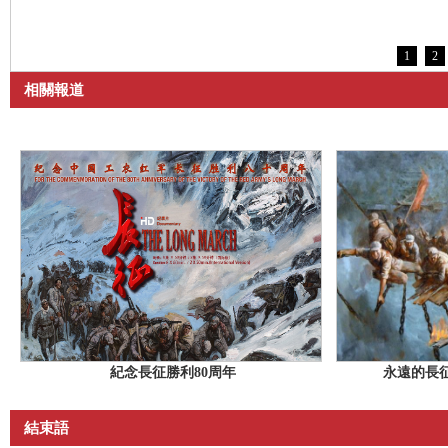
1
2
相關報道
紀念長征勝利80周年
永遠的長
結束語