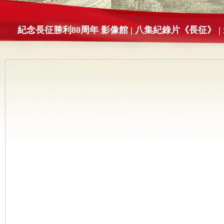
紀念長征勝利80周年 影像館
|
八集紀錄片《長征》
|