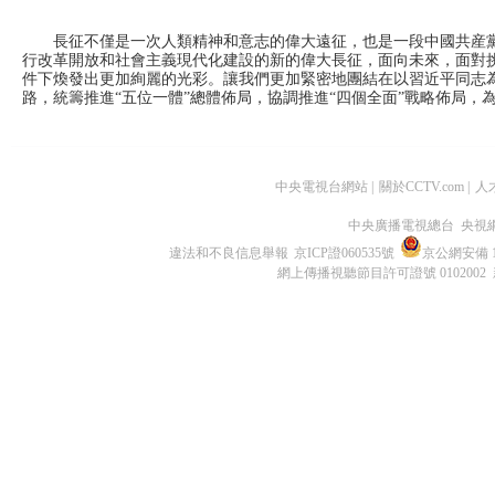
長征不僅是一次人類精神和意志的偉大遠征，也是一段中國共産黨
行改革開放和社會主義現代化建設的新的偉大長征，面向未來，面對
件下煥發出更加絢麗的光彩。讓我們更加緊密地團結在以習近平同志
路，統籌推進“五位一體”總體佈局，協調推進“四個全面”戰略佈局，
中央電視台網站
|
關於CCTV.com
|
人
中央廣播電視總台 央視
違法和不良信息舉報
京ICP證060535號
京公網安備 11
網上傳播視聽節目許可證號 0102002