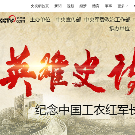
央視網首頁
新聞
視頻
經濟
體育
軍事
更多