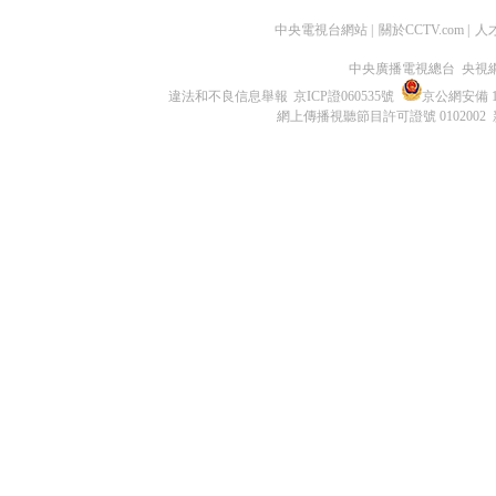
中央電視台網站
|
關於CCTV.com
|
人
中央廣播電視總台 央視
違法和不良信息舉報
京ICP證060535號
京公網安備 11
網上傳播視聽節目許可證號 0102002