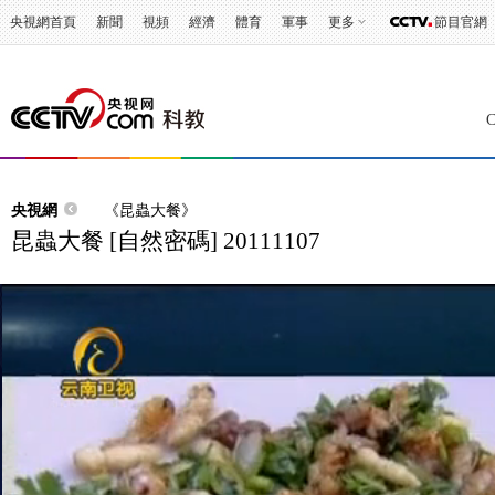
央視網首頁
新聞
視頻
經濟
體育
軍事
更多
節目官網
央視網
《昆蟲大餐》
昆蟲大餐 [自然密碼] 20111107