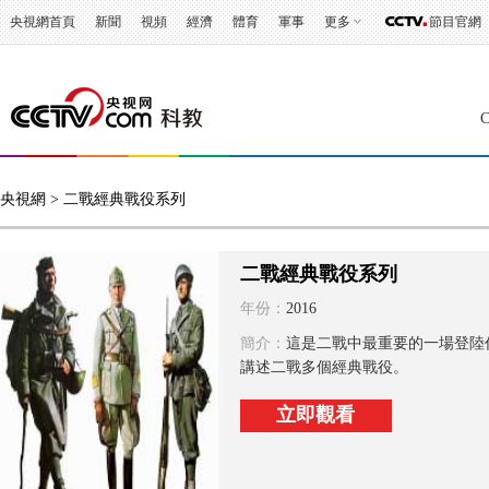
央視網首頁
新聞
視頻
經濟
體育
軍事
更多
節目官網
央視網
> 二戰經典戰役系列
二戰經典戰役系列
年份：
2016
簡介：
這是二戰中最重要的一場登陸
講述二戰多個經典戰役。
立即觀看