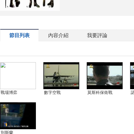
節目列表
內容介紹
我要評論
戰場博弈
數字空戰
莫斯科保衛戰
別斯蘭