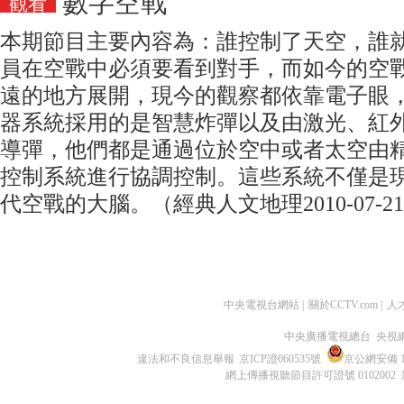
數字空戰
觀看
本期節目主要內容為：誰控制了天空，誰
員在空戰中必須要看到對手，而如今的空
遠的地方展開，現今的觀察都依靠電子眼
器系統採用的是智慧炸彈以及由激光、紅外
導彈，他們都是通過位於空中或者太空由
控制系統進行協調控制。這些系統不僅是
代空戰的大腦。（經典人文地理2010-07-2
中央電視台網站
|
關於CCTV.com
|
人
中央廣播電視總台 央視
違法和不良信息舉報
京ICP證060535號
京公網安備 11
網上傳播視聽節目許可證號 0102002