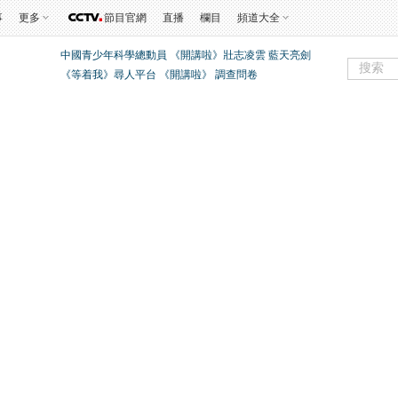
事
更多
節目官網
直播
欄目
頻道大全
中國青少年科學總動員
《開講啦》壯志凌雲 藍天亮劍
《等着我》尋人平台
《開講啦》
調查問卷