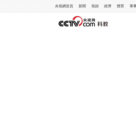
央視網首頁
新聞
視頻
經濟
體育
軍