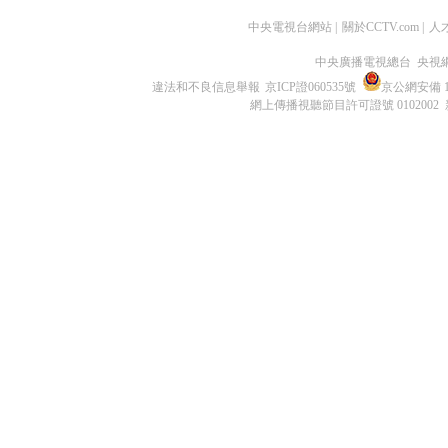
中央電視台網站
|
關於CCTV.com
|
人
中央廣播電視總台 央視
違法和不良信息舉報
京ICP證060535號
京公網安備 11
網上傳播視聽節目許可證號 0102002