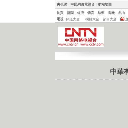
央視網
|
中國網絡電視台
|
網站地圖
首頁
新聞
經濟
體育
綜藝
春晚
戲曲
電視
頻道大全
欄目大全
節目大全
中華有