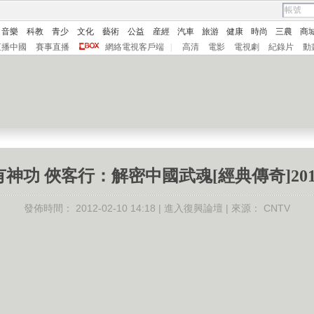
音樂
科教
青少
文化
藝術
公益
産經
汽車
旅游
健康
時尚
三農
商
直播中國
賽事直播
網絡電視客戶端
|
高清
電影
電視劇
紀錄片
動
神功 俠客行：解密中國武魂[經典傳奇]2012
發佈時間：
2012-02-10 14:18 |
進入復興論壇
| 來源：
CNTV