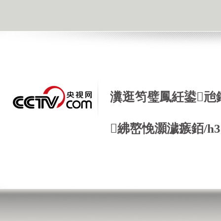
瀵逛笉璧鳳紝鍙兘
紼嶅悗灝濊瘯銆/h3