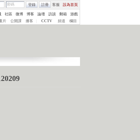
登錄
註冊
客服
設為首頁
城
社區
微博
博客
論壇
訪談
郵箱
游戲
畫片
公開課
播客
|
CCTV
頻道
欄目
0209