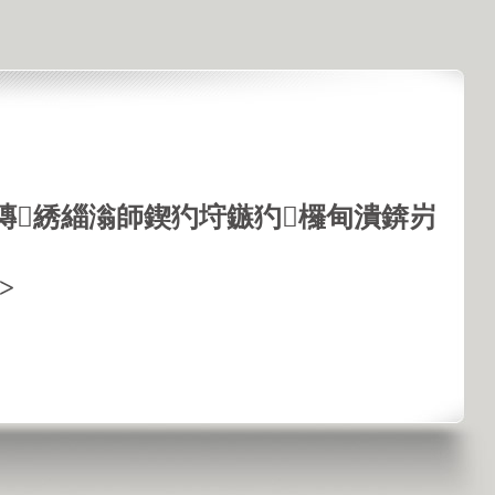
鏄綉緇滃師鍥犳垨鏃犳欏甸潰錛岃
>