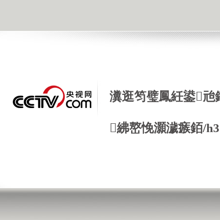
瀵逛笉璧鳳紝鍙兘
紼嶅悗灝濊瘯銆/h3