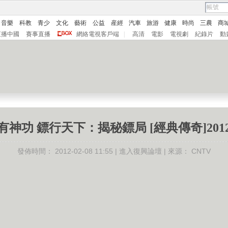
音樂
科教
青少
文化
藝術
公益
産經
汽車
旅游
健康
時尚
三農
商
直播中國
賽事直播
網絡電視客戶端
|
高清
電影
電視劇
紀錄片
動
有神功 鏢行天下：揭秘鏢局 [經典傳奇]20120
發佈時間：
2012-02-08 11:55 |
進入復興論壇
| 來源：
CNTV