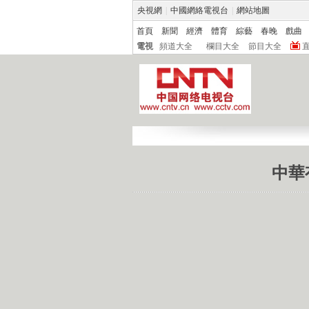
央視網
|
中國網絡電視台
|
網站地圖
首頁
新聞
經濟
體育
綜藝
春晚
戲曲
電視
頻道大全
欄目大全
節目大全
中華