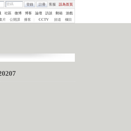
登錄
註冊
客服
設為首頁
城
社區
微博
博客
論壇
訪談
郵箱
游戲
畫片
公開課
播客
|
CCTV
頻道
欄目
207