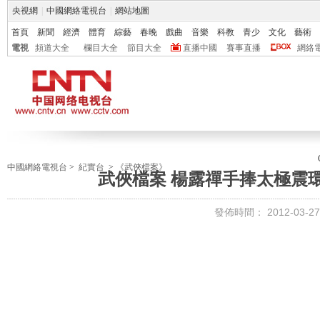
央視網
|
中國網絡電視台
|
網站地圖
首頁
新聞
經濟
體育
綜藝
春晚
戲曲
音樂
科教
青少
文化
藝術
電視
頻道大全
欄目大全
節目大全
直播中國
賽事直播
網絡
中國網絡電視台
>
紀實台
>
《武俠檔案》
武俠檔案 楊露禪手捧太極震環宇 [
發佈時間：
2012-03-27