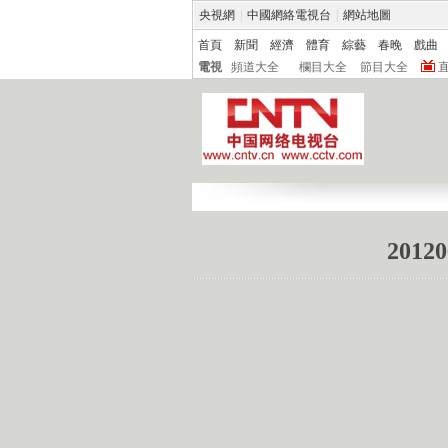
央視網
|
中國網絡電視台
|
網站地圖
首頁
新聞
經濟
體育
綜藝
春晚
戲曲
電視
頻道大全
欄目大全
節目大全
201