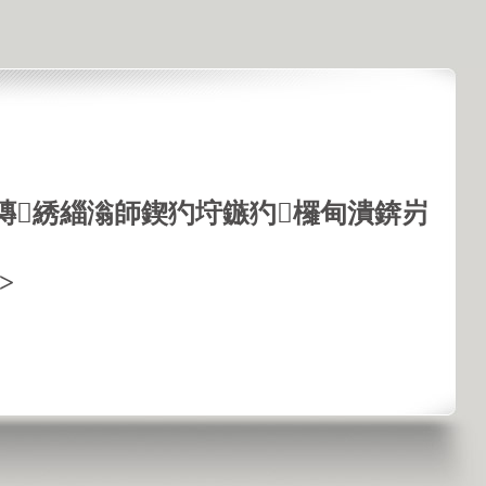
鏄綉緇滃師鍥犳垨鏃犳欏甸潰錛岃
>