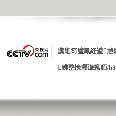
瀵逛笉璧鳳紝鍙兘
紼嶅悗灝濊瘯銆/h3