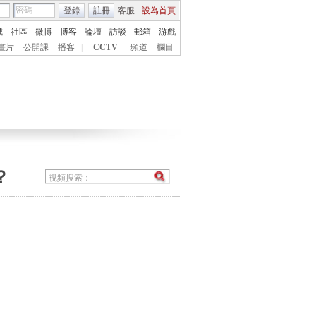
登錄
註冊
客服
設為首頁
城
社區
微博
博客
論壇
訪談
郵箱
游戲
畫片
公開課
播客
|
CCTV
頻道
欄目
？