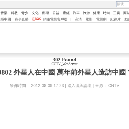
音樂
科教
青少
文化
藝術
公益
産經
汽車
旅游
健康
時尚
三農
商
直播中國
賽事直播
網絡電視客戶端
|
高清
電影
電視劇
紀錄片
動
302 Found
CCTV_WebServer
20802 外星人在中國 萬年前外星人造訪中國
發佈時間：
2012-08-09 17:23 |
進入復興論壇
| 來源：
CNTV