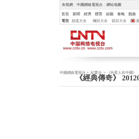
央視網
|
中國網絡電視台
|
網站地圖
首頁
新聞
經濟
體育
綜藝
春晚
戲曲
電視
頻道大全
欄目大全
節目大全
中國網絡電視台
>
紀實台
>
《外星人在中國》
《經典傳奇》 201