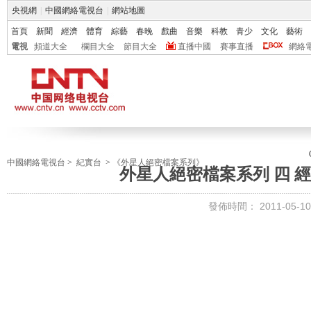
央視網
|
中國網絡電視台
|
網站地圖
首頁
新聞
經濟
體育
綜藝
春晚
戲曲
音樂
科教
青少
文化
藝術
電視
頻道大全
欄目大全
節目大全
直播中國
賽事直播
網絡
中國網絡電視台
>
紀實台
>
《外星人絕密檔案系列》
外星人絕密檔案系列 四 經典
發佈時間：
2011-05-10