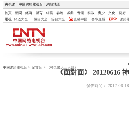
央視網
|
中國網絡電視台
|
網站地圖
首頁
新聞
經濟
體育
綜藝
春晚
戲曲
音樂
科教
青少
文化
藝術
電視
頻道大全
欄目大全
節目大全
直播中國
賽事直播
網絡
中國網絡電視台
>
紀實台
>
《神九飛天三人組》
《面對面》 20120616
發佈時間：
2012-06-18