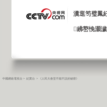
瀵逛笉璧鳳
紼嶅悗灝濊瘯
中國網絡電視台
>
紀實台
>
《人民大會堂不能不説的秘密》