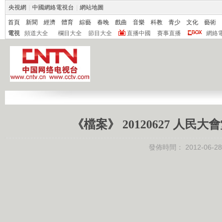
央視網
|
中國網絡電視台
|
網站地圖
首頁
新聞
經濟
體育
綜藝
春晚
戲曲
音樂
科教
青少
文化
藝術
電視
頻道大全
欄目大全
節目大全
直播中國
賽事直播
網絡
《檔案》 20120627 人
發佈時間：
2012-06-28