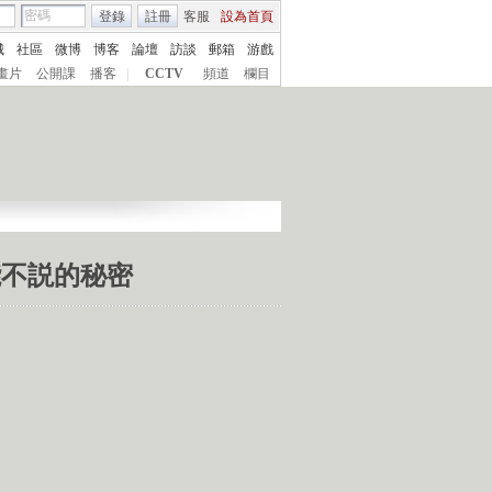
登錄
註冊
客服
設為首頁
城
社區
微博
博客
論壇
訪談
郵箱
游戲
畫片
公開課
播客
|
CCTV
頻道
欄目
不能不説的秘密