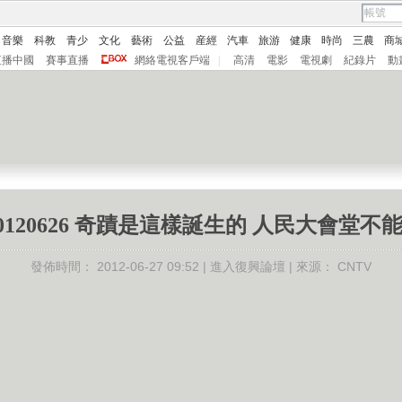
音樂
科教
青少
文化
藝術
公益
産經
汽車
旅游
健康
時尚
三農
商
直播中國
賽事直播
網絡電視客戶端
|
高清
電影
電視劇
紀錄片
動
0120626 奇蹟是這樣誕生的 人民大會堂
發佈時間：
2012-06-27 09:52 |
進入復興論壇
| 來源：
CNTV