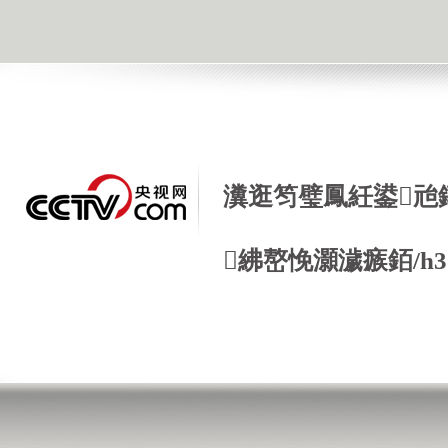
瀵逛笉璧鳳紝鍙兘
紼嶅悗灝濊瘯銆/h3