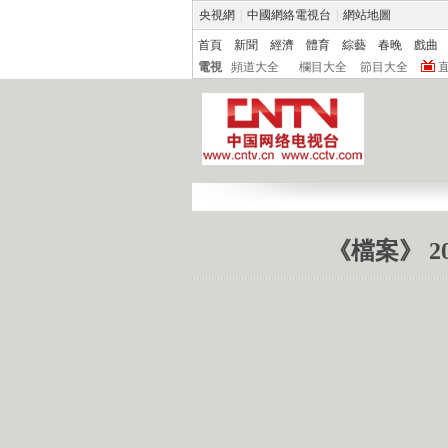
央視網
|
中國網絡電視台
|
網站地圖
首頁
新聞
經濟
體育
綜藝
春晚
戲曲
電視
頻道大全
欄目大全
節目大全
《檔案》 2