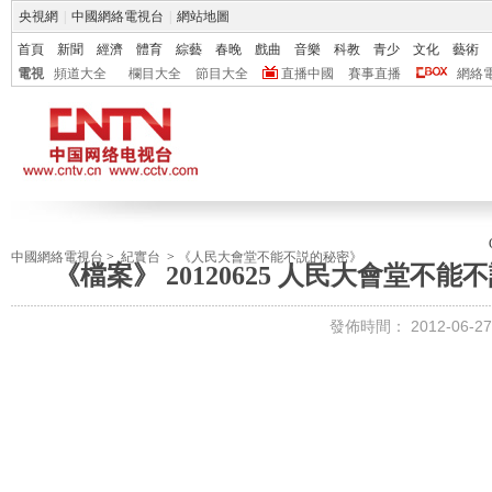
央視網
|
中國網絡電視台
|
網站地圖
首頁
新聞
經濟
體育
綜藝
春晚
戲曲
音樂
科教
青少
文化
藝術
電視
頻道大全
欄目大全
節目大全
直播中國
賽事直播
網絡
中國網絡電視台
>
紀實台
>
《人民大會堂不能不説的秘密》
《檔案》 20120625 人民大會堂不
發佈時間：
2012-06-27