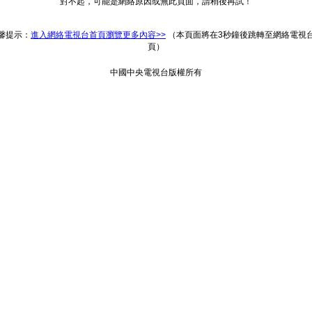
對不起，可能是網絡原因或無此頁面，請稍後再試！
返回
馨提示：
進入網絡電視台首頁瀏覽更多內容>>
（本頁面將在3秒鐘後跳轉至網絡電視
頁）
中國中央電視台版權所有