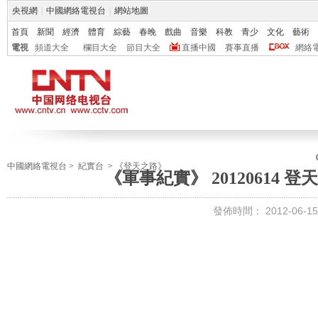
央視網
|
中國網絡電視台
|
網站地圖
首頁
新聞
經濟
體育
綜藝
春晚
戲曲
音樂
科教
青少
文化
藝術
電視
頻道大全
欄目大全
節目大全
直播中國
賽事直播
網絡
中國網絡電視台
>
紀實台
>
《登天之路》
《軍事紀實》 20120614 
發佈時間：
2012-06-15