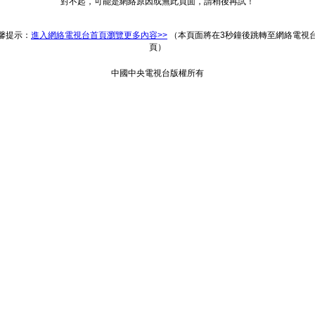
對不起，可能是網絡原因或無此頁面，請稍後再試！
返回
馨提示：
進入網絡電視台首頁瀏覽更多內容>>
（本頁面將在3秒鐘後跳轉至網絡電視
頁）
中國中央電視台版權所有