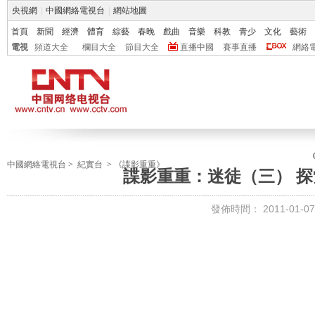
央視網
|
中國網絡電視台
|
網站地圖
首頁
新聞
經濟
體育
綜藝
春晚
戲曲
音樂
科教
青少
文化
藝術
電視
頻道大全
欄目大全
節目大全
直播中國
賽事直播
網絡
中國網絡電視台
>
紀實台
>
《諜影重重》
諜影重重：迷徒（三） 探索發
發佈時間：
2011-01-07