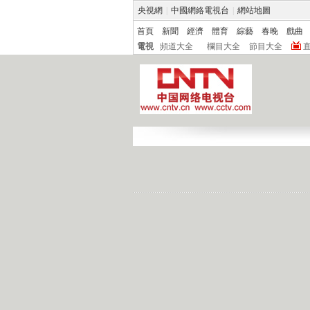
央視網
|
中國網絡電視台
|
網站地圖
首頁
新聞
經濟
體育
綜藝
春晚
戲曲
電視
頻道大全
欄目大全
節目大全