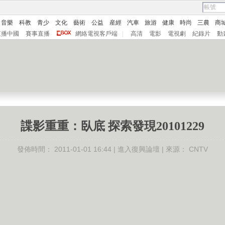
音樂
科教
青少
文化
藝術
公益
産經
汽車
旅游
健康
時尚
三農
商
直播中國
賽事直播
網絡電視客戶端
|
高清
電影
電視劇
紀錄片
動
諜影重重：臥底 探索發現20101229
發佈時間：
2011-01-01 16:44 |
進入復興論壇
| 來源：
CNTV