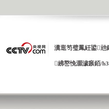
瀵逛笉璧鳳紝鍙兘
紼嶅悗灝濊瘯銆/h3