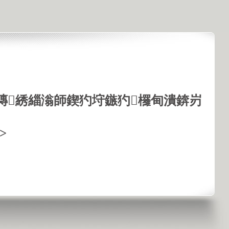
鏄綉緇滃師鍥犳垨鏃犳欏甸潰錛岃
>