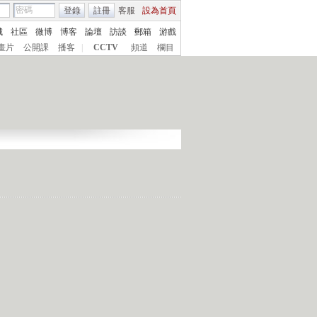
登錄
註冊
客服
設為首頁
城
社區
微博
博客
論壇
訪談
郵箱
游戲
畫片
公開課
播客
|
CCTV
頻道
欄目